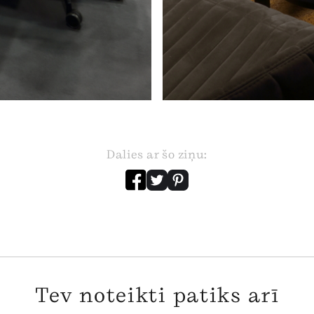
Dalies ar šo ziņu:
Tev noteikti patiks arī