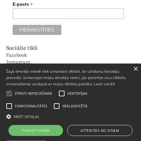
*
E-pasts
Sociālie tīkli
Facebook
Instagram
×
Pinterest
Šajā tīmekļa vietnē tiek izmantoti sīkfaili, lai uzlabotu lietotāju
Strēlnieku iela 8, Rīga
pieredzi. Izmantojot mūsu tīmekļa vietni, jūs piekrītat visu sīkfailu
+371 66011111
izmantošanai saskaņā ar mūsu sīkfailu politiku.
Lasīt vairāk
Darba dienās: 9 - 18
STRIKTI NEPIECIEŠAMIE
VEIKTSPĒJAS
Sestdienās: Pēc pieraksta
Svētdienās: -
FUNKCIONALITĀTES
NEKLASIFICĒTIE
Privātuma politika
RĀDĪT DETAĻAS
Garantijas noteikumi
© 2025 Trentini
PIEKRIST VISIEM
ATTEIKTIES NO VISIEM