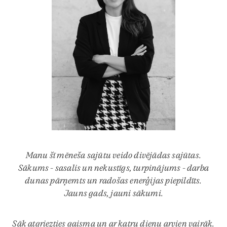
Manu šī mēneša sajūtu veido divējādas sajūtas.
Sākums - sasalis un nekustīgs, turpinājums - darba
dunas pārņemts un radošas enerģijas piepildīts.
Jauns gads, jauni sākumi.
Sāk atgriezties gaisma un ar katru dienu arvien vairāk.