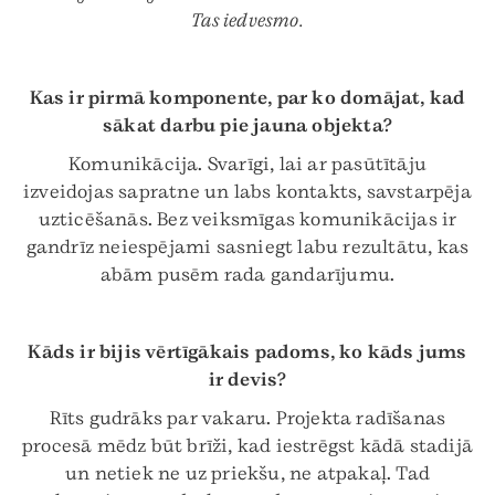
Tas iedvesmo.
Kas ir pirmā komponente, par ko domājat, kad
sākat darbu pie jauna objekta?
Komunikācija. Svarīgi, lai ar pasūtītāju
izveidojas sapratne un labs kontakts, savstarpēja
uzticēšanās. Bez veiksmīgas komunikācijas ir
gandrīz neiespējami sasniegt labu rezultātu, kas
abām pusēm rada gandarījumu.
Kāds ir bijis vērtīgākais padoms, ko kāds jums
ir devis?
Rīts gudrāks par vakaru. Projekta radīšanas
procesā mēdz būt brīži, kad iestrēgst kādā stadijā
un netiek ne uz priekšu, ne atpakaļ. Tad