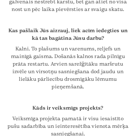
galvenais nestrebt karstu, bet gan atiet no visa
nost un pēc laika pievērsties ar svaigu skatu.
Kas pašlaik Jūs aizrauj, liek acīm iedegties un
kā tas bagātina Jūsu darbu?
Kalni. To plašums un varenums, reljefs un
mainīgā gaisma. Došanās kalnos rada pilnīgu
prāta restartu. Arvien sarežģītāku maršrutu
izvēle un virsotņu sasniegšana dod jaudu un
lielāku pārliecību drosmīgāku lēmumu
pieņemšanā.
Kāds ir veiksmīgs projekts?
Veiksmīga projekta pamatā ir visu iesaistīto
pušu sadarbība un ieinteresētība vienota mērķa
sasniegšanai.