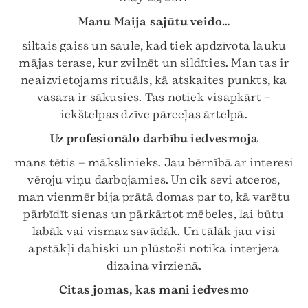
Manu Maija sajūtu veido…
siltais gaiss un saule, kad tiek apdzīvota lauku
mājas terase, kur zvilnēt un sildīties. Man tas ir
neaizvietojams rituāls, kā atskaites punkts, ka
vasara ir sākusies. Tas notiek visapkārt –
iekštelpas dzīve pārceļas ārtelpā.
Uz profesionālo darbību
iedvesmoja
mans tētis – mākslinieks. Jau bērnībā ar interesi
vēroju viņu darbojamies. Un cik sevi atceros,
man vienmēr bija prātā domas par to, kā varētu
pārbīdīt sienas un pārkārtot mēbeles, lai būtu
labāk vai vismaz savādāk. Un tālāk jau visi
apstākļi dabiski un plūstoši notika interjera
dizaina virzienā.
Citas jomas, kas mani iedvesmo