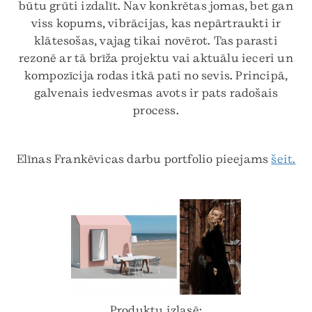
būtu grūti izdalīt. Nav konkrētas jomas, bet gan
viss kopums, vibrācijas, kas nepārtraukti ir
klātesošas, vajag tikai novērot. Tas parasti
rezonē ar tā brīža projektu vai aktuālu ieceri un
kompozīcija rodas itkā pati no sevis. Principā,
galvenais iedvesmas avots ir pats radošais
process.
Elīnas Frankēvicas darbu portfolio pieejams
šeit.
Produktu izlasē: