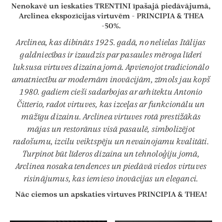
Nenokavē un ieskaties TRENTINI īpašajā piedāvājumā,
Arclinea
ekspozīcijas virtuvēm -
PRINCIPIA & THEA
-50%.
Arclinea, kas dibināts 1925. gadā, no nelielas Itālijas
galdniecības ir izaudzis par pasaules mēroga līderi
luksusa virtuves dizaina jomā. Apvienojot tradicionālo
amatniecību ar modernām inovācijām, zīmols jau kopš
1980. gadiem cieši sadarbojas ar arhitektu Antonio
Čitterio, radot virtuves, kas izceļas ar funkcionālu un
mūžīgu dizainu. Arclinea virtuves rotā prestižākās
mājas un restorānus visā pasaulē, simbolizējot
radošumu, izcilu veiktspēju un nevainojamu kvalitāti.
Turpinot būt līderos dizaina un tehnoloģiju jomā,
Arclinea nosaka tendences un piedāvā viedos virtuves
risinājumus, kas iemieso inovācijas un eleganci.
Nāc ciemos un apskaties virtuves
PRINCIPIA & THEA!