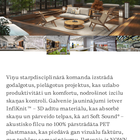
Viņu starpdisciplinārā komanda izstrādā
godalgotus, pielāgotus projektus, kas uzlabo
produktivitāti un komfortu, nodrošinot izcilu
skaņas kontroli. Galvenie jauninājumi ietver
InfiKnit™ – 3D adītu materiālu, kas absorbē
skaņu un pārveido telpas, kā arī Soft Sound® –
akustisko filcu no 100% pārstrādāta PET
plastmasas, kas piedāvā gan vizuālu faktūru,
gan trokšņu samazinājumu. Ilgtspēja ir NOWN