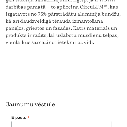
darbības pamatā – to apliecina CircuLUM™, kas
izgatavots no 75% pārstrādātu alumīnija bundžu,
kā arī daudzveidīgā tērauda izmantošana
paneļos, griestos un fasādēs. Katrs materiāls un
produkts ir radīts, lai uzlabotu mūsdienu telpas,
vienlaikus samazinot ietekmi uz vidi.
Jaunumu vēstule
*
E-pasts