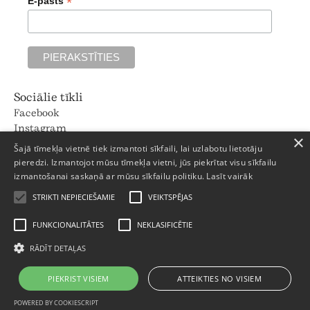
*
E-pasts
Sociālie tīkli
Facebook
Instagram
×
Pinterest
Šajā tīmekļa vietnē tiek izmantoti sīkfaili, lai uzlabotu lietotāju
Strēlnieku iela 8, Rīga
pieredzi. Izmantojot mūsu tīmekļa vietni, jūs piekrītat visu sīkfailu
izmantošanai saskaņā ar mūsu sīkfailu politiku.
Lasīt vairāk
+371 66011111
Darba dienās: 9 - 18
STRIKTI NEPIECIEŠAMIE
VEIKTSPĒJAS
Sestdienās: Pēc pieraksta
Svētdienās: -
FUNKCIONALITĀTES
NEKLASIFICĒTIE
Privātuma politika
RĀDĪT DETAĻAS
Garantijas noteikumi
© 2025 Trentini
PIEKRIST VISIEM
ATTEIKTIES NO VISIEM
POWERED BY COOKIESCRIPT