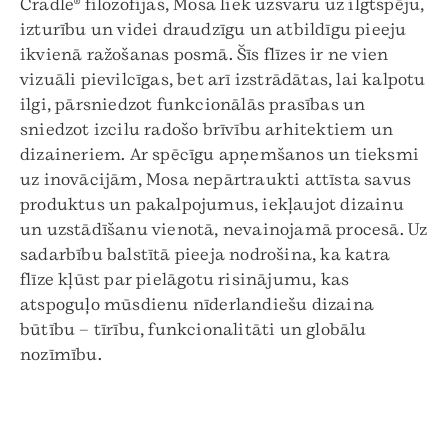
Cradle® filozofijas, Mosa liek uzsvaru uz ilgtspēju,
izturību un videi draudzīgu un atbildīgu pieeju
ikvienā ražošanas posmā. Šīs flīzes ir ne vien
vizuāli pievilcīgas, bet arī izstrādātas, lai kalpotu
ilgi, pārsniedzot funkcionālās prasības un
sniedzot izcilu radošo brīvību arhitektiem un
dizaineriem. Ar spēcīgu apņemšanos un tieksmi
uz inovācijām, Mosa nepārtraukti attīsta savus
produktus un pakalpojumus, iekļaujot dizainu
un uzstādīšanu vienotā, nevainojamā procesā. Uz
sadarbību balstītā pieeja nodrošina, ka katra
flīze kļūst par pielāgotu risinājumu, kas
atspoguļo mūsdienu nīderlandiešu dizaina
būtību – tīrību, funkcionalitāti un globālu
nozīmību.