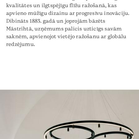
kvalitātes un ilgtspējīgu flīžu ražošanā, kas
apvieno mūžīgu dizainu ar progresīvu inovāciju.
Dibināts 1883. gadā un joprojām bāzēts
Māstrihtā, uzņēmums palicis uzticīgs savām
saknēm, apvienojot vietējo ražošanu ar globālu
redzējumu.