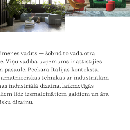
ģimenes vadīts — šobrīd to vada otrā
e. Viņu vadībā uzņēmums ir attīstījies
 pasaulē. Pēckara Itālijas kontekstā,
ot amatnieciskas tehnikas ar industriālām
as industriālā dizaina, laikmetīgās
liem līdz izsmalcinātiem galdiem un āra
sku dizainu.