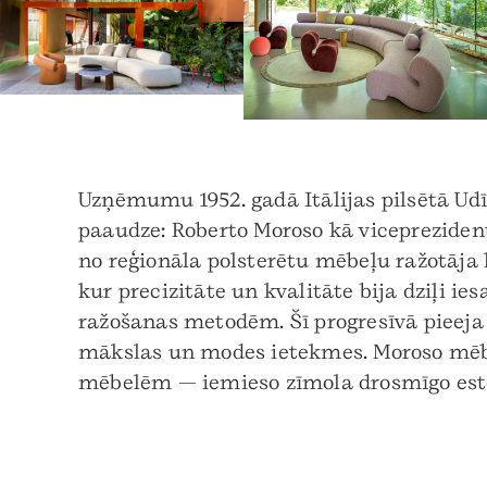
Uzņēmumu 1952. gadā Itālijas pilsētā Udī
paaudze: Roberto Moroso kā viceprezident
no reģionāla polsterētu mēbeļu ražotāja
kur precizitāte un kvalitāte bija dziļi i
ražošanas metodēm. Šī progresīvā pieeja 
mākslas un modes ietekmes. Moroso mēbe
mēbelēm — iemieso zīmola drosmīgo estē