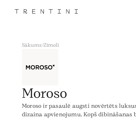
Sākums
Zīmoli
Moroso
Moroso ir pasaulē augsti novērtēts luks
dizaina apvienojumu. Kopš dibināšanas b