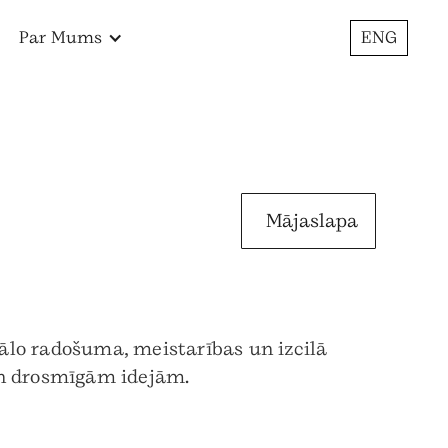
Par Mums
ENG
Mājaslapa
ālo radošuma, meistarības un izcilā
un drosmīgām idejām.