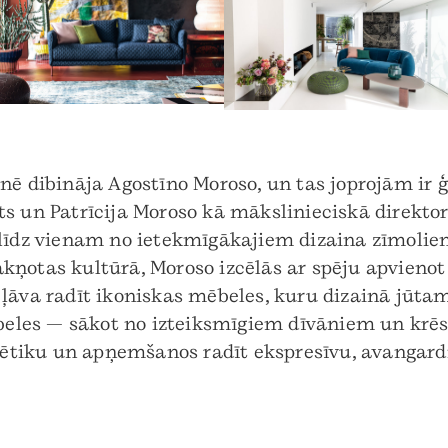
nē dibināja Agostīno Moroso, un tas joprojām ir 
s un Patrīcija Moroso kā mākslinieciskā direktor
 līdz vienam no ietekmīgākajiem dizaina zīmoliem
esakņotas kultūrā, Moroso izcēlās ar spēju apvien
ļāva radīt ikoniskas mēbeles, kuru dizainā jūtam
les — sākot no izteiksmīgiem dīvāniem un krēs
tiku un apņemšanos radīt ekspresīvu, avangardi