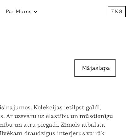
Par Mums
ENG
Mājaslapa
inājumos. Kolekcijās ietilpst galdi,
s. Ar uzsvaru uz elastību un mūsdienīgu
mību un ātru piegādi. Zīmols atbalsta
cilvēkam draudzīgus interjerus vairāk