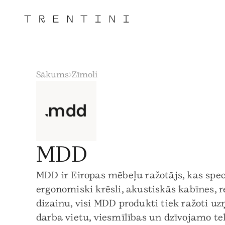
Sākums
Zīmoli
MDD
MDD ir Eiropas mēbeļu ražotājs, kas speci
ergonomiski krēsli, akustiskās kabīnes,
dizainu, visi MDD produkti tiek ražoti u
darba vietu, viesmīlības un dzīvojamo te