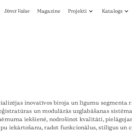
Direct Value
Magazine
Projekti
Katalogs
alizējas inovatīvos biroja un līgumu segmenta ris
 reģistratūras un modulārās uzglabāšanas sistēma
zņēmuma iekšienē, nodrošinot kvalitāti, pielāgoja
lpu iekārtošanu, radot funkcionālus, stilīgus un 