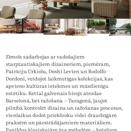
Zīmols sadarbojas ar vadošajiem
starptautiskajiem dizaineriem, piemēram,
Patrīciju Urkiolu, Doshi Levien un Rodolfo
Dordoni, veidojot laikmetīgas kolekcijas, kas
apvieno kultūras ietekmes un mūsdienīgu
estētiku. Kettal galvenais birojs atrodas
Barselonā, bet ražošana – Taragonā, ļaujot
pilnībā kontrolēt dizaina un ražošanas procesus,
vienlaikus dodot priekšroku videi draudzīgām
praksēm un pārstrādājamiem materiāliem.
Papildus klasiskajām āra mēbelēm – krēsliem,