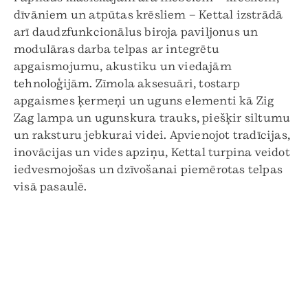
dīvāniem un atpūtas krēsliem – Kettal izstrādā
arī daudzfunkcionālus biroja paviljonus un
modulāras darba telpas ar integrētu
apgaismojumu, akustiku un viedajām
tehnoloģijām. Zīmola aksesuāri, tostarp
apgaismes ķermeņi un uguns elementi kā Zig
Zag lampa un ugunskura trauks, piešķir siltumu
un raksturu jebkurai videi. Apvienojot tradīcijas,
inovācijas un vides apziņu, Kettal turpina veidot
iedvesmojošas un dzīvošanai piemērotas telpas
visā pasaulē.