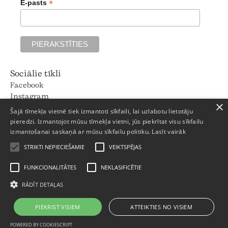
*
E-pasts
Sociālie tīkli
Facebook
Instagram
×
Pinterest
Šajā tīmekļa vietnē tiek izmantoti sīkfaili, lai uzlabotu lietotāju
Strēlnieku iela 8, Rīga
pieredzi. Izmantojot mūsu tīmekļa vietni, jūs piekrītat visu sīkfailu
izmantošanai saskaņā ar mūsu sīkfailu politiku.
Lasīt vairāk
+371 66011111
Darba dienās: 9 - 18
STRIKTI NEPIECIEŠAMIE
VEIKTSPĒJAS
Sestdienās: Pēc pieraksta
Svētdienās: -
FUNKCIONALITĀTES
NEKLASIFICĒTIE
Privātuma politika
RĀDĪT DETAĻAS
Garantijas noteikumi
© 2025 Trentini
PIEKRIST VISIEM
ATTEIKTIES NO VISIEM
POWERED BY COOKIESCRIPT