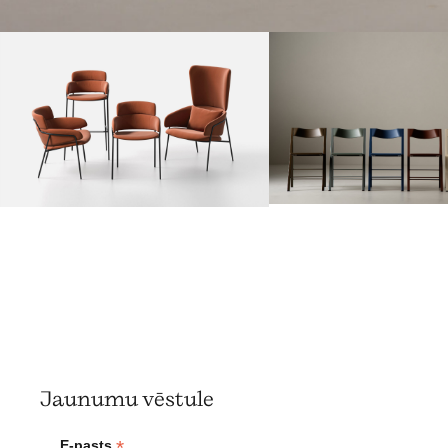
Jaunumu vēstule
*
E-pasts