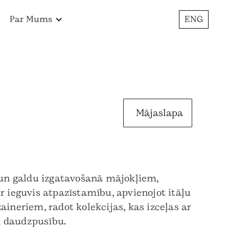
Par Mums
ENG
Mājaslapa
u un galdu izgatavošanā mājokļiem,
 ieguvis atpazīstamību, apvienojot itāļu
neriem, radot kolekcijas, kas izceļas ar
n daudzpusību.