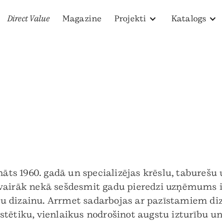
Direct Value
Magazine
Projekti
Katalogs
ināts 1960. gadā un specializējas krēslu, tabureš
vairāk nekā sešdesmit gadu pieredzi uzņēmums ir
 dizainu. Arrmet sadarbojas ar pazīstamiem dizai
stētiku, vienlaikus nodrošinot augstu izturību u