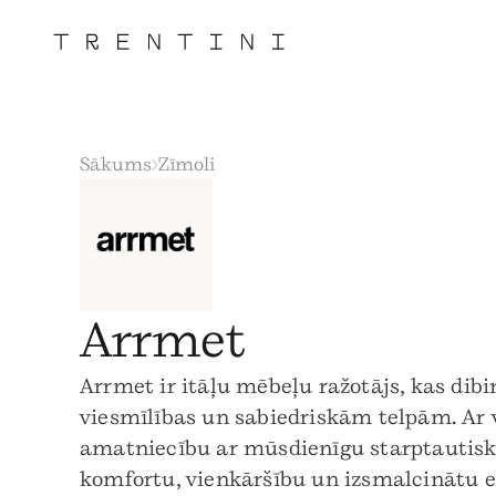
Sākums
Zīmoli
Arrmet
Arrmet ir itāļu mēbeļu ražotājs, kas dib
viesmīlības un sabiedriskām telpām. Ar 
amatniecību ar mūsdienīgu starptautisku
komfortu, vienkāršību un izsmalcinātu e